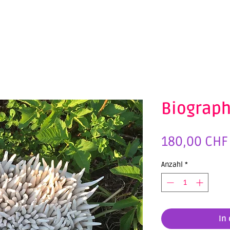
Biograph
180,00 CHF
Anzahl
*
In