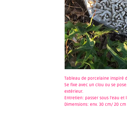
Tableau de porcelaine inspiré 
Se fixe avec un clou ou se pose.
extérieur.
Entretien: passer sous l'eau et 
Dimensions: env. 30 cm/ 20 cm