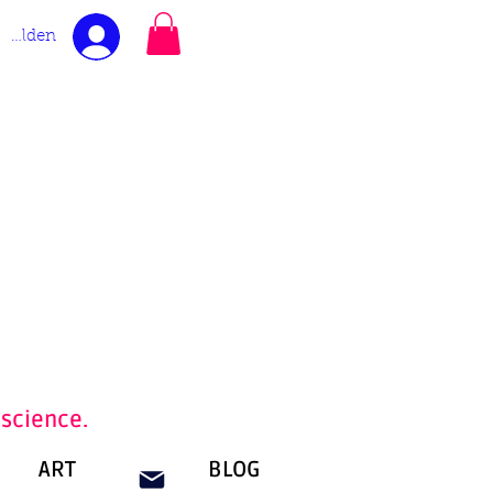
melden
nscience.
ART
BLOG