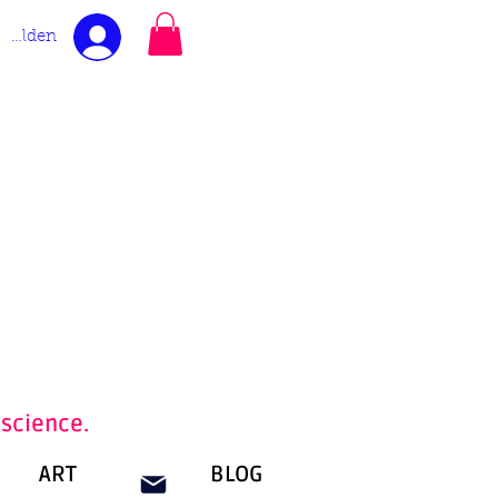
melden
nscience.
ART
BLOG