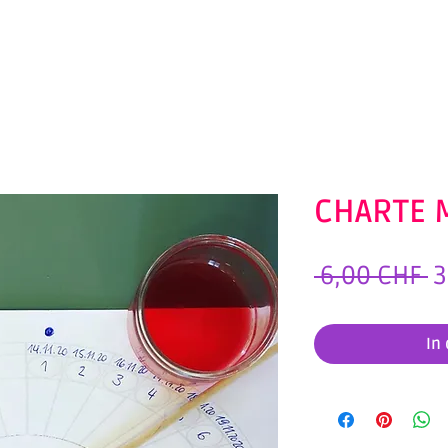
CHARTE 
S
 6,00 CHF 
3
In