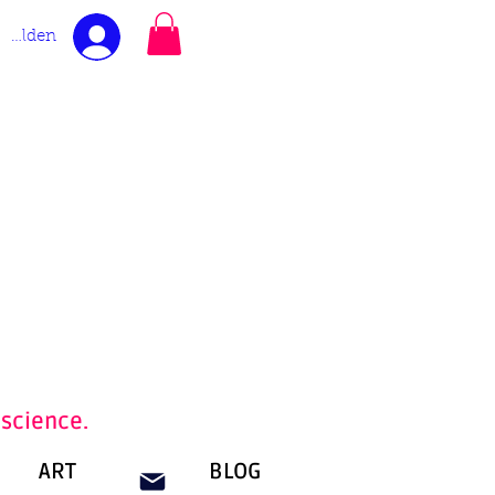
melden
nscience.
ART
BLOG