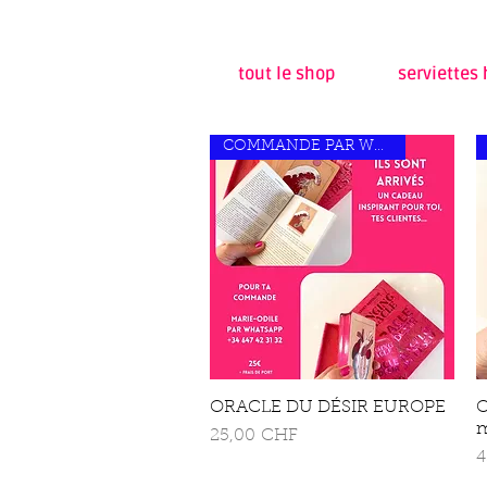
tout le shop
serviettes
COMMANDE PAR WHATSAPP
ORACLE DU DÉSIR EUROPE
Schnellansicht
O
m
Preis
25,00 CHF
P
4