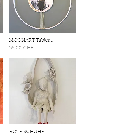
MOONART Tableau
Schnellansicht
Preis
35,00 CHF
e
ROTE SCHUHE
Schnellansicht