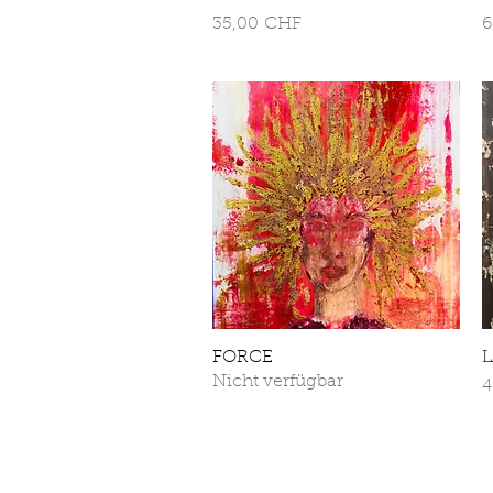
Preis
P
35,00 CHF
6
FORCE
Schnellansicht
Nicht verfügbar
P
4