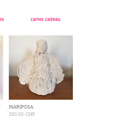
res
cartes cadeau
r
MARIPOSA
Schnellansicht
Preis
350,00 CHF