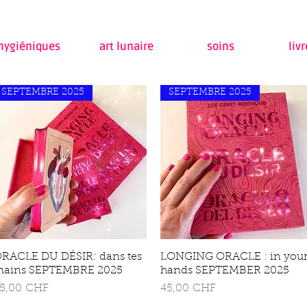
 hygiéniques
art lunaire
soins
liv
SEPTEMBRE 2025
SEPTEMBRE 2025
RACLE DU DÉSIR: dans tes
Schnellansicht
LONGING ORACLE : in you
Schnellansicht
ains SEPTEMBRE 2025
hands SEPTEMBER 2025
reis
Preis
5,00 CHF
45,00 CHF