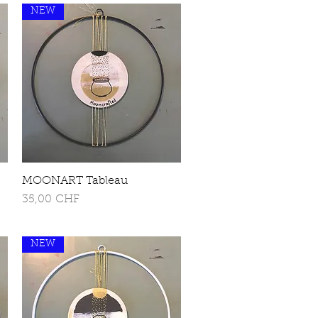
NEW
MOONART Tableau
Schnellansicht
Preis
35,00 CHF
NEW