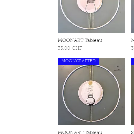
MOONART Tableau
Schnellansicht
M
Preis
P
35,00 CHF
3
MOONCRAFTED
MOONART Tableau
Schnellansicht
S